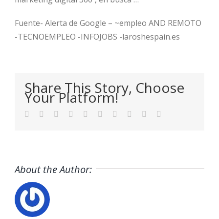
Fuente- Alerta de Google – ~empleo AND REMOTO
-TECNOEMPLEO -INFOJOBS -laroshespain.es
Share This Story, Choose
Your Platform!
Facebook
Twitter
LinkedIn
Reddit
WhatsApp
Tumblr
Pinterest
Vk
Xing
Email
About the Author: