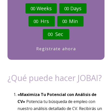
Weeks
Days
0
0
0
0
Hrs
Min
0
0
0
0
Sec
0
0
Regístrate ahora
¿Qué puede hacer JOBAI?
«Maximiza Tu Potencial con Análisis de
CV»
Potencia tu búsqueda de empleo con
nuestro análisis detallado de CV. Recibirás un