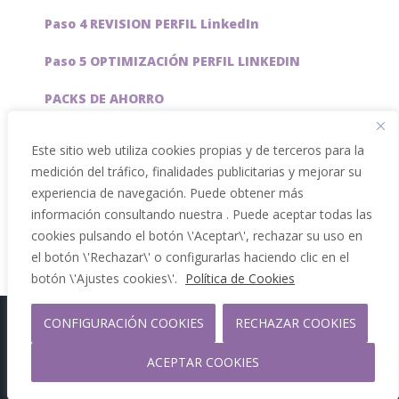
Paso 4 REVISION PERFIL LinkedIn
Paso 5 OPTIMIZACIÓN PERFIL LINKEDIN
PACKS DE AHORRO
JOBAI, ASISTENTE DE IA PARA BUSCAR EMPLEO
Este sitio web utiliza cookies propias y de terceros para la
medición del tráfico, finalidades publicitarias y mejorar su
Servicios especiales
experiencia de navegación. Puede obtener más
información consultando nuestra . Puede aceptar todas las
cookies pulsando el botón \'Aceptar\', rechazar su uso en
el botón \'Rechazar\' o configurarlas haciendo clic en el
botón \'Ajustes cookies\'.
Política de Cookies
CONFIGURACIÓN COOKIES
RECHAZAR COOKIES
Copyright 2012 - 2026 |
Facebook
Phone
ACEPTAR COOKIES