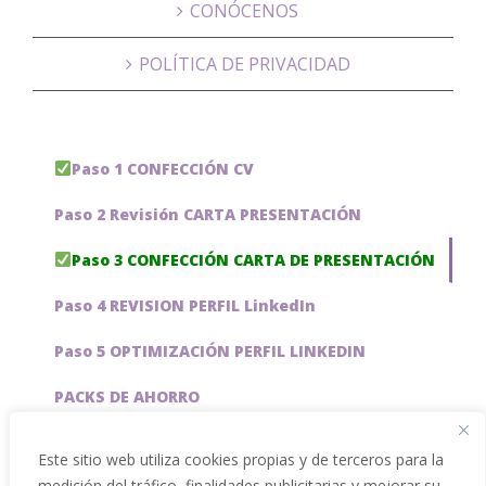
CONÓCENOS
POLÍTICA DE PRIVACIDAD
Paso 1 CONFECCIÓN CV
Paso 2 Revisión CARTA PRESENTACIÓN
Paso 3 CONFECCIÓN CARTA DE PRESENTACIÓN
Paso 4 REVISION PERFIL LinkedIn
Paso 5 OPTIMIZACIÓN PERFIL LINKEDIN
PACKS DE AHORRO
JOBAI, ASISTENTE DE IA PARA BUSCAR EMPLEO
Este sitio web utiliza cookies propias y de terceros para la
medición del tráfico, finalidades publicitarias y mejorar su