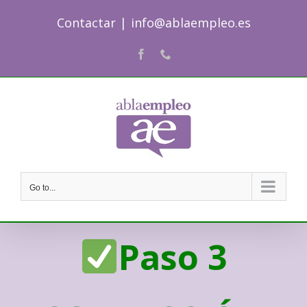
Skip
Contactar
|
info@ablaempleo.es
to
content
Facebook
Phone
Go to...
Paso 3