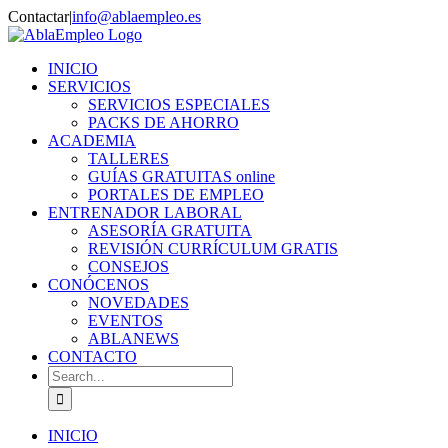
Skip
Contactar
|
info@ablaempleo.es
to
Facebook
Phone
content
INICIO
SERVICIOS
SERVICIOS ESPECIALES
PACKS DE AHORRO
ACADEMIA
TALLERES
GUÍAS GRATUITAS online
PORTALES DE EMPLEO
ENTRENADOR LABORAL
ASESORÍA GRATUITA
REVISIÓN CURRÍCULUM GRATIS
CONSEJOS
CONÓCENOS
NOVEDADES
EVENTOS
ABLANEWS
CONTACTO
Search
for:
INICIO