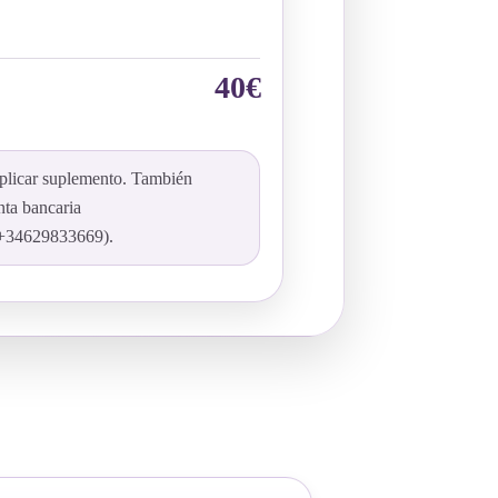
40€
plicar suplemento. También
nta bancaria
 (+34629833669).