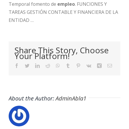
Temporal fomento de
empleo
. FUNCIONES Y
TAREAS GESTIÓN CONTABLE Y FINANCIERA DE LA
ENTIDAD …
Share This Story, Choose
Your Platform!
Facebook
Twitter
LinkedIn
Reddit
WhatsApp
Tumblr
Pinterest
Vk
Xing
Email
About the Author:
AdminAbla1