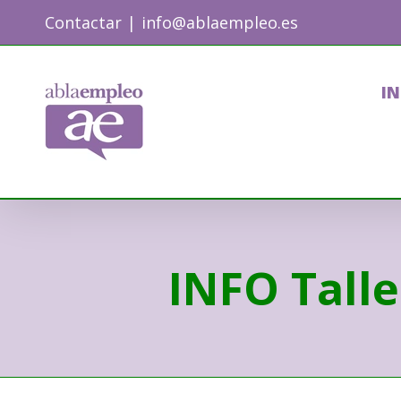
Skip
Contactar
|
info@ablaempleo.es
to
content
IN
INFO Tall