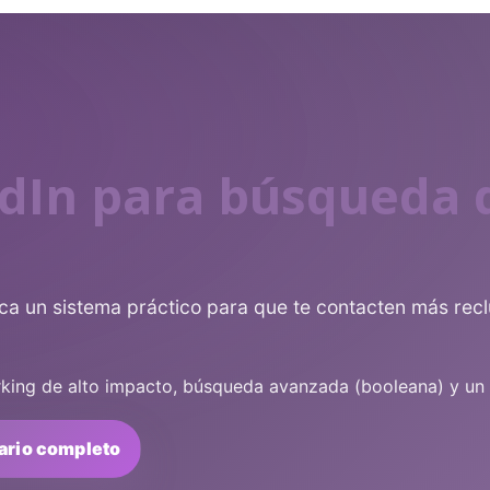
edIn para búsqueda
lica un sistema práctico para que te contacten más rec
king de alto impacto, búsqueda avanzada (booleana) y un 
ario completo