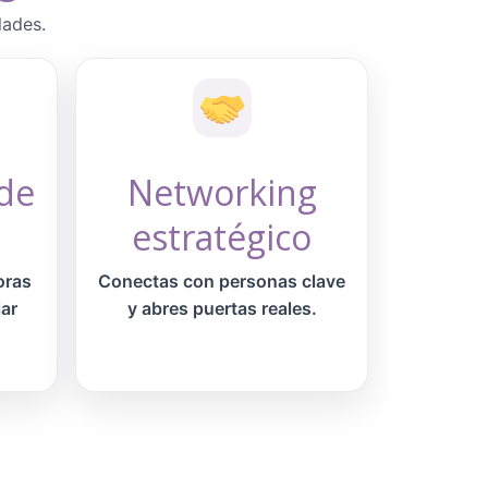
dades.
de
Networking
estratégico
oras
Conectas con personas clave
iar
y abres puertas reales.