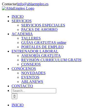
Skip
Contactar
|
info@ablaempleo.es
to
Facebook
Phone
content
INICIO
SERVICIOS
SERVICIOS ESPECIALES
PACKS DE AHORRO
ACADEMIA
TALLERES
GUÍAS GRATUITAS online
PORTALES DE EMPLEO
ENTRENADOR LABORAL
ASESORÍA GRATUITA
REVISIÓN CURRÍCULUM GRATIS
CONSEJOS
CONÓCENOS
NOVEDADES
EVENTOS
ABLANEWS
CONTACTO
Search
for:
INICIO