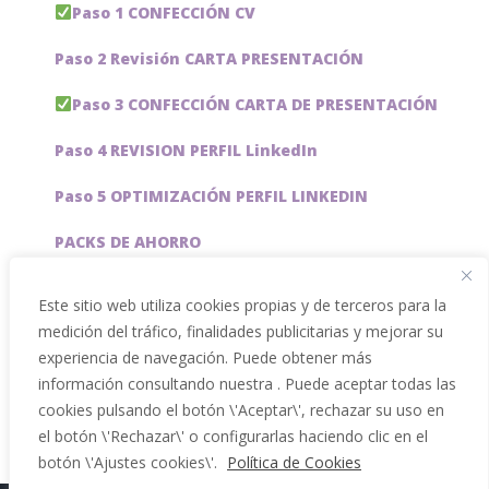
Paso 1 CONFECCIÓN CV
Paso 2 Revisión CARTA PRESENTACIÓN
Paso 3 CONFECCIÓN CARTA DE PRESENTACIÓN
Paso 4 REVISION PERFIL LinkedIn
Paso 5 OPTIMIZACIÓN PERFIL LINKEDIN
PACKS DE AHORRO
JOBAI, ASISTENTE DE IA PARA BUSCAR EMPLEO
Este sitio web utiliza cookies propias y de terceros para la
medición del tráfico, finalidades publicitarias y mejorar su
Servicios especiales
experiencia de navegación. Puede obtener más
información consultando nuestra . Puede aceptar todas las
cookies pulsando el botón \'Aceptar\', rechazar su uso en
el botón \'Rechazar\' o configurarlas haciendo clic en el
botón \'Ajustes cookies\'.
Política de Cookies