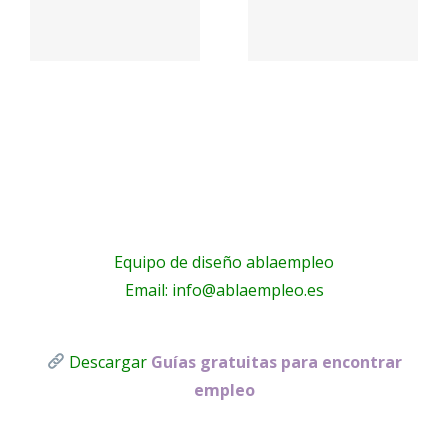
,
–
–
Mavarobras
Fisiopilat
a,
Molins
Equipo de diseño ablaempleo
Email: info@ablaempleo.es
Descargar
Guías gratuitas para encontrar
empleo