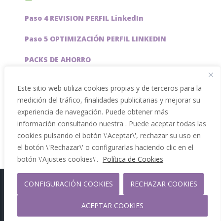
Paso 4 REVISION PERFIL LinkedIn
Paso 5 OPTIMIZACIÓN PERFIL LINKEDIN
PACKS DE AHORRO
JOBAI, ASISTENTE DE IA PARA BUSCAR EMPLEO
Este sitio web utiliza cookies propias y de terceros para la
medición del tráfico, finalidades publicitarias y mejorar su
Servicios especiales
experiencia de navegación. Puede obtener más
información consultando nuestra . Puede aceptar todas las
cookies pulsando el botón \'Aceptar\', rechazar su uso en
el botón \'Rechazar\' o configurarlas haciendo clic en el
botón \'Ajustes cookies\'.
Política de Cookies
CONFIGURACIÓN COOKIES
RECHAZAR COOKIES
Copyright 2012 - 2026 |
Facebook
Phone
ACEPTAR COOKIES