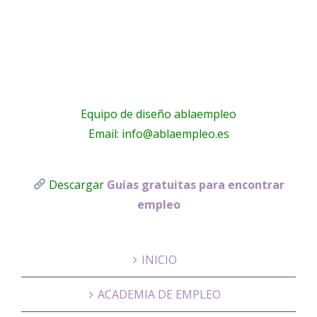
.es
Empleo y
Majadaho
n
Becas –
(Madrid)
Inicio
Equipo de diseño ablaempleo
Email: info@ablaempleo.es
Descargar
Guías gratuitas para encontrar
empleo
INICIO
ACADEMIA DE EMPLEO