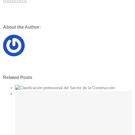
Facebook
Twitter
LinkedIn
Reddit
WhatsApp
Tumblr
Pinterest
Vk
Xing
Email
About the Author:
Related Posts
la