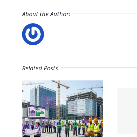
About the Author:
Related Posts
ón
PetSmart
del
Careers
la
ón