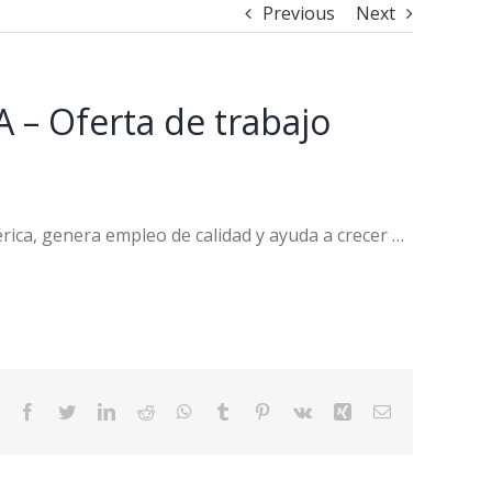
Previous
Next
– Oferta de trabajo
ca, genera empleo de calidad y ayuda a crecer …
Facebook
Twitter
LinkedIn
Reddit
WhatsApp
Tumblr
Pinterest
Vk
Xing
Email