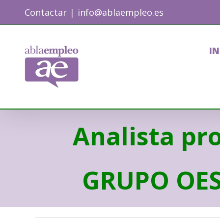
Skip
Contactar
|
info@ablaempleo.es
to
content
IN
Analista pr
GRUPO OESÍ