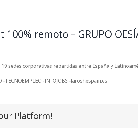
et 100% remoto – GRUPO OESÍA 
9 sedes corporativas repartidas entre España y Latinoaméri
O -TECNOEMPLEO -INFOJOBS -laroshespain.es
our Platform!