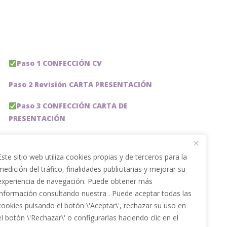
Paso 1 CONFECCIÓN CV
Paso 2 Revisión CARTA PRESENTACIÓN
Paso 3 CONFECCIÓN CARTA DE
PRESENTACIÓN
Paso 4 REVISION PERFIL LinkedIn
Este sitio web utiliza cookies propias y de terceros para la
Paso 5 OPTIMIZACIÓN PERFIL LINKEDIN
medición del tráfico, finalidades publicitarias y mejorar su
experiencia de navegación. Puede obtener más
PACKS DE AHORRO
información consultando nuestra . Puede aceptar todas las
JOBAI, ASISTENTE DE IA PARA BUSCAR EMPLEO
cookies pulsando el botón \'Aceptar\', rechazar su uso en
el botón \'Rechazar\' o configurarlas haciendo clic en el
Servicios especiales