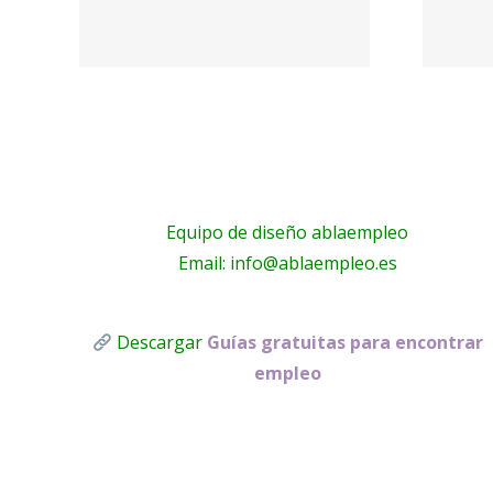
–
UCAM Student
et
Housing
Equipo de diseño ablaempleo
Email: info@ablaempleo.es
Descargar
Guías gratuitas para encontrar
empleo