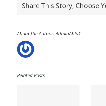
Share This Story, Choose Y
About the Author:
AdminAbla1
Related Posts
Trabaja con
on
nosotros –