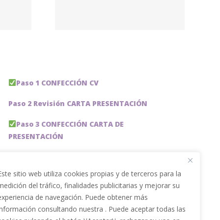
tic
ions
rise
Paso 1 CONFECCIÓN CV
Paso 2 Revisión CARTA PRESENTACIÓN
Paso 3 CONFECCIÓN CARTA DE
PRESENTACIÓN
Paso 4 REVISION PERFIL LinkedIn
Este sitio web utiliza cookies propias y de terceros para la
Paso 5 OPTIMIZACIÓN PERFIL LINKEDIN
medición del tráfico, finalidades publicitarias y mejorar su
experiencia de navegación. Puede obtener más
PACKS DE AHORRO
información consultando nuestra . Puede aceptar todas las
JOBAI, ASISTENTE DE IA PARA BUSCAR EMPLEO