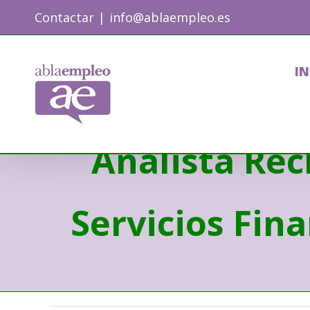
Skip
Contactar
|
info@ablaempleo.es
to
content
IN
Analista Rec
Servicios Fin