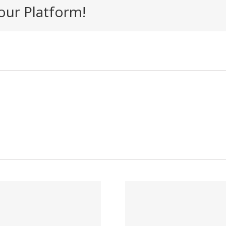
our Platform!
Trabaj
nosotr
Usuario – El