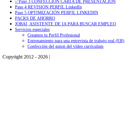
✅Paso 3 CONFECCIÓN CARTA DE PRESENTACIÓN
Paso 4 REVISION PERFIL LinkedIn
Paso 5 OPTIMIZACIÓN PERFIL LINKEDIN
PACKS DE AHORRO
JOBAI, ASISTENTE DE IA PARA BUSCAR EMPLEO
Servicios especiales
Creamos tu Perfil Profesional
Entrenamiento para una entrevista de trabajo real (ER)
Confección del guion del vídeo currículum
Copyright 2012 - 2026 |
Facebook
Phone
Go
to
Top