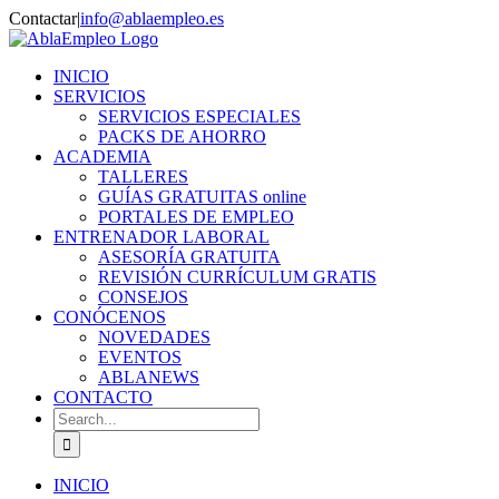
Skip
Contactar
|
info@ablaempleo.es
to
Facebook
Phone
content
INICIO
SERVICIOS
SERVICIOS ESPECIALES
PACKS DE AHORRO
ACADEMIA
TALLERES
GUÍAS GRATUITAS online
PORTALES DE EMPLEO
ENTRENADOR LABORAL
ASESORÍA GRATUITA
REVISIÓN CURRÍCULUM GRATIS
CONSEJOS
CONÓCENOS
NOVEDADES
EVENTOS
ABLANEWS
CONTACTO
Search
for:
INICIO