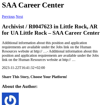
SAA Career Center
Previous
Next
Archivist / R0047623 in Little Rock, AR
for UA Little Rock – SAA Career Center
Additional information about this position and application
requirements are available under the Jobs link on the Human
Resources website at http:// …- Additional information about this
position and application requirements are available under the Jobs
link on the Human Resources website at http:// …
2023-11-22T16:41:32+02:00
Share This Story, Choose Your Platform!
Facebook
Twitter
LinkedIn
Reddit
WhatsApp
Tumblr
Pinterest
Vk
Xing
Email
About the Author: