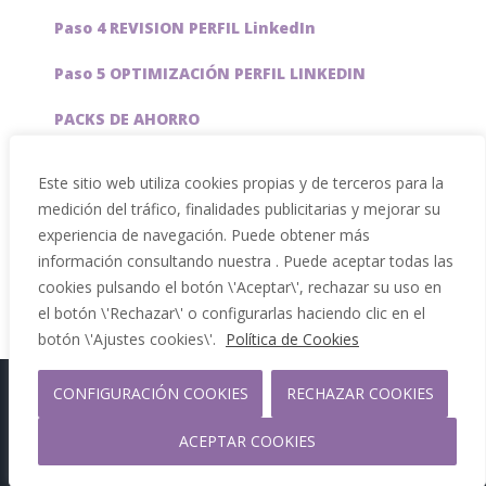
Paso 4 REVISION PERFIL LinkedIn
Paso 5 OPTIMIZACIÓN PERFIL LINKEDIN
PACKS DE AHORRO
JOBAI, ASISTENTE DE IA PARA BUSCAR EMPLEO
Este sitio web utiliza cookies propias y de terceros para la
medición del tráfico, finalidades publicitarias y mejorar su
Servicios especiales
experiencia de navegación. Puede obtener más
información consultando nuestra . Puede aceptar todas las
cookies pulsando el botón \'Aceptar\', rechazar su uso en
el botón \'Rechazar\' o configurarlas haciendo clic en el
botón \'Ajustes cookies\'.
Política de Cookies
Copyright 2012 - 2026 |
CONFIGURACIÓN COOKIES
RECHAZAR COOKIES
Facebook
Phone
ACEPTAR COOKIES