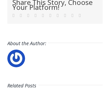
Share This Story, Choose
Your Platform!
Facebook
Twitter
LinkedIn
Reddit
WhatsApp
Tumblr
Pinterest
Vk
Xing
Email
About the Author:
Related Posts