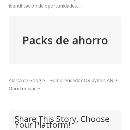
identificación de oportunidades, …
DÉJALO EN BUENAS
Packs de ahorro
MANOS
Accede
Alerta de Google – ~emprendedor OR pymes AND
Oportunidades
Share This Story, Choose
Your Platform!