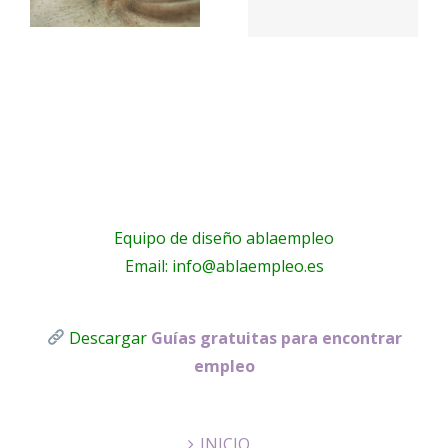
ningún
ren
emprendedor
emprend
d
exitoso –
debería
Merca2.es
ignorar
Equipo de diseño ablaempleo
Email: info@ablaempleo.es
Descargar
Guías gratuitas para encontrar
empleo
INICIO