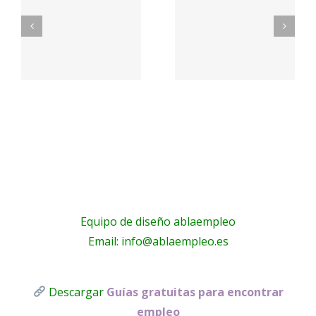
d
de
de
o
empleo
Recursos
tracion
público –
Humanos
Empleo –
en
.es
Empleo y
Majadaho
n
Becas –
(Madrid)
Inicio
Equipo de diseño ablaempleo
Email: info@ablaempleo.es
Descargar
Guías gratuitas para encontrar
empleo