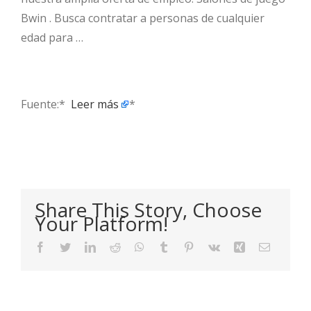
Bwin . Busca contratar a personas de cualquier
edad para …
Fuente:* ​
Leer más
*
Share This Story, Choose
Your Platform!
Facebook
Twitter
LinkedIn
Reddit
WhatsApp
Tumblr
Pinterest
Vk
Xing
Email