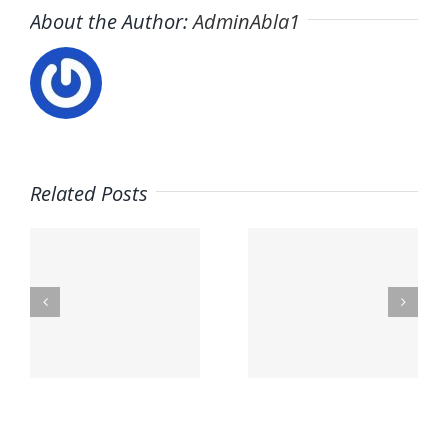
About the Author:
AdminAbla1
Related Posts
Red
Trabaja
profesion
con
o
–
nosotros
Concursal
–
ras
–
Fisiopilates
Abogados
Molins
Concursal