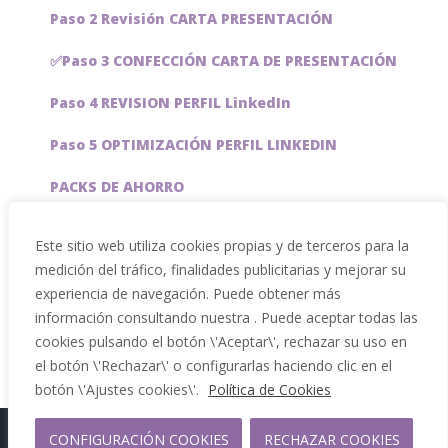
Paso 2 Revisión CARTA PRESENTACIÓN
✅Paso 3 CONFECCIÓN CARTA DE PRESENTACIÓN
Paso 4 REVISION PERFIL LinkedIn
Paso 5 OPTIMIZACIÓN PERFIL LINKEDIN
PACKS DE AHORRO
JOBAI, ASISTENTE DE IA PARA BUSCAR EMPLEO
Este sitio web utiliza cookies propias y de terceros para la
medición del tráfico, finalidades publicitarias y mejorar su
Servicios especiales
experiencia de navegación. Puede obtener más
información consultando nuestra . Puede aceptar todas las
cookies pulsando el botón \'Aceptar\', rechazar su uso en
el botón \'Rechazar\' o configurarlas haciendo clic en el
botón \'Ajustes cookies\'.
Política de Cookies
Copyright 2012 - 2026 |
CONFIGURACIÓN COOKIES
RECHAZAR COOKIES