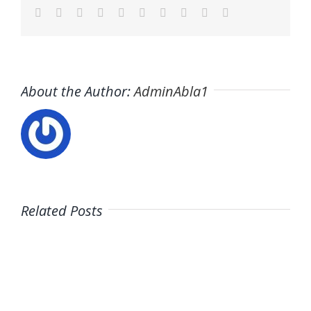
Facebook
Twitter
LinkedIn
Reddit
WhatsApp
Tumblr
Pinterest
Vk
Xing
Email
About the Author:
AdminAbla1
Related Posts