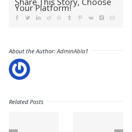
Share This Story, Choose
Your Platform!
Facebook
Twitter
LinkedIn
Reddit
WhatsApp
Tumblr
Pinterest
Vk
Xing
Email
About the Author:
AdminAbla1
Related Posts
Trabaja
Trabaja
con
con