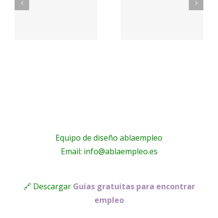
–
nosotros
nosotros
o
– Logistic
–
Solutions
Proactiva
Enterprise
Equipo de diseño ablaempleo
Email: info@ablaempleo.es
🔗 Descargar
Guías gratuitas para encontrar
empleo