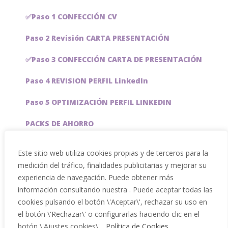
✅Paso 1 CONFECCIÓN CV
Paso 2 Revisión CARTA PRESENTACIÓN
✅Paso 3 CONFECCIÓN CARTA DE PRESENTACIÓN
Paso 4 REVISION PERFIL LinkedIn
Paso 5 OPTIMIZACIÓN PERFIL LINKEDIN
PACKS DE AHORRO
JOBAI, ASISTENTE DE IA PARA BUSCAR EMPLEO
Este sitio web utiliza cookies propias y de terceros para la
medición del tráfico, finalidades publicitarias y mejorar su
Servicios especiales
experiencia de navegación. Puede obtener más
información consultando nuestra . Puede aceptar todas las
cookies pulsando el botón \'Aceptar\', rechazar su uso en
el botón \'Rechazar\' o configurarlas haciendo clic en el
botón \'Ajustes cookies\'.
Política de Cookies