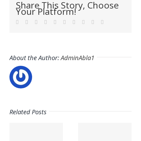
Share This Story, Choose
Your Platform!
Facebook
Twitter
LinkedIn
Reddit
WhatsApp
Tumblr
Pinterest
Vk
Xing
Email
About the Author:
AdminAbla1
Related Posts
Trabaja
Trabaja
con