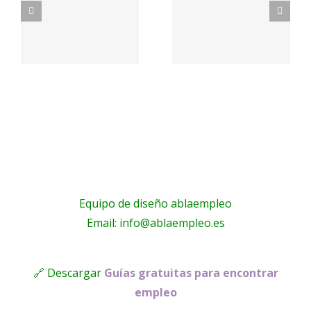
con
:
nosotros
nosotros
–
– UCAM
–
Student
Proactivanet
Housing
Equipo de diseño ablaempleo
Email: info@ablaempleo.es
🔗 Descargar
Guías gratuitas para encontrar
empleo