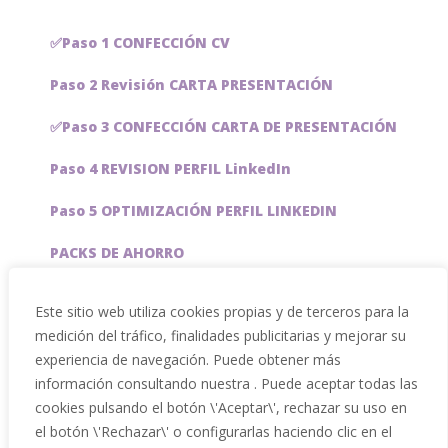
✅Paso 1 CONFECCIÓN CV
Paso 2 Revisión CARTA PRESENTACIÓN
✅Paso 3 CONFECCIÓN CARTA DE PRESENTACIÓN
Paso 4 REVISION PERFIL LinkedIn
Paso 5 OPTIMIZACIÓN PERFIL LINKEDIN
PACKS DE AHORRO
JOBAI, ASISTENTE DE IA PARA BUSCAR EMPLEO
Este sitio web utiliza cookies propias y de terceros para la
medición del tráfico, finalidades publicitarias y mejorar su
Servicios especiales
experiencia de navegación. Puede obtener más
información consultando nuestra . Puede aceptar todas las
cookies pulsando el botón \'Aceptar\', rechazar su uso en
el botón \'Rechazar\' o configurarlas haciendo clic en el