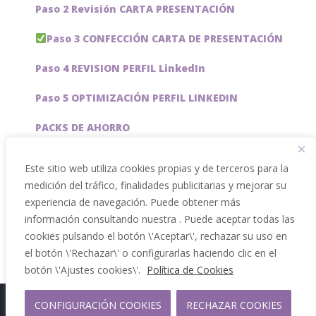
Paso 2 Revisión CARTA PRESENTACIÓN
Paso 3 CONFECCIÓN CARTA DE PRESENTACIÓN
Paso 4 REVISION PERFIL LinkedIn
Paso 5 OPTIMIZACIÓN PERFIL LINKEDIN
PACKS DE AHORRO
JOBAI, ASISTENTE DE IA PARA BUSCAR EMPLEO
Este sitio web utiliza cookies propias y de terceros para la
medición del tráfico, finalidades publicitarias y mejorar su
Servicios especiales
experiencia de navegación. Puede obtener más
información consultando nuestra . Puede aceptar todas las
cookies pulsando el botón \'Aceptar\', rechazar su uso en
el botón \'Rechazar\' o configurarlas haciendo clic en el
botón \'Ajustes cookies\'.
Política de Cookies
CONFIGURACIÓN COOKIES
RECHAZAR COOKIES
Copyright 2012 - 2026 |