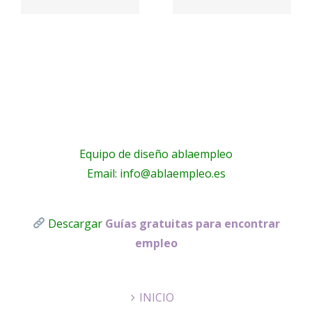
a
electricistas
PARQUE
Málaga
!
Equipo de diseño ablaempleo
Email: info@ablaempleo.es
Descargar
Guías gratuitas para encontrar
empleo
INICIO