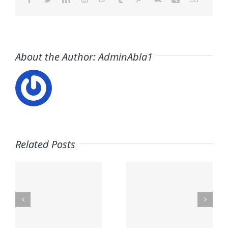
About the Author:
AdminAbla1
Related Posts
Trabaja
s
en ITAFE ·
Trabaja
Frigoristas
con
y
nosotros ·