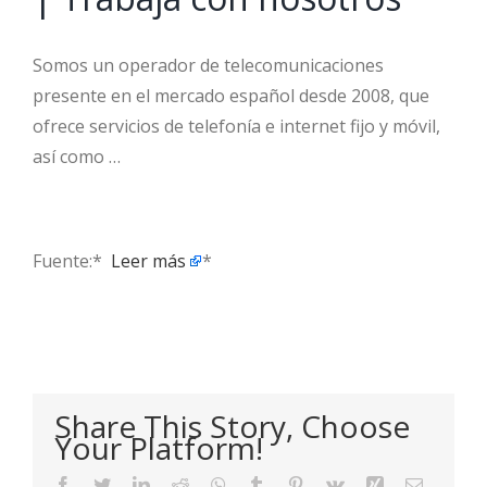
Somos un operador de telecomunicaciones
presente en el mercado español desde 2008, que
ofrece servicios de telefonía e internet fijo y móvil,
así como …
Fuente:* ​
Leer más
*
Share This Story, Choose
Your Platform!
Facebook
Twitter
LinkedIn
Reddit
WhatsApp
Tumblr
Pinterest
Vk
Xing
Email