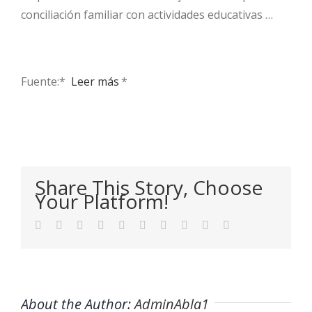
conciliación familiar con actividades educativas …
Fuente:* ​
Leer más
*
Share This Story, Choose
Your Platform!
Facebook
Twitter
LinkedIn
Reddit
WhatsApp
Tumblr
Pinterest
Vk
Xing
Email
About the Author:
AdminAbla1