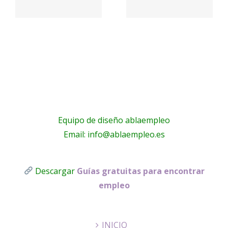
Careers
Jobs
a
a
Equipo de diseño ablaempleo
Email: info@ablaempleo.es
Descargar
Guías gratuitas para encontrar
empleo
INICIO