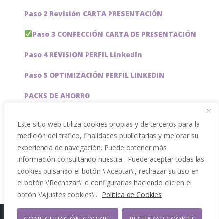
Paso 2 Revisión CARTA PRESENTACIÓN
Paso 3 CONFECCIÓN CARTA DE PRESENTACIÓN
Paso 4 REVISION PERFIL LinkedIn
Paso 5 OPTIMIZACIÓN PERFIL LINKEDIN
PACKS DE AHORRO
JOBAI, ASISTENTE DE IA PARA BUSCAR EMPLEO
Este sitio web utiliza cookies propias y de terceros para la
medición del tráfico, finalidades publicitarias y mejorar su
Servicios especiales
experiencia de navegación. Puede obtener más
información consultando nuestra . Puede aceptar todas las
cookies pulsando el botón \'Aceptar\', rechazar su uso en
el botón \'Rechazar\' o configurarlas haciendo clic en el
botón \'Ajustes cookies\'.
Política de Cookies
CONFIGURACIÓN COOKIES
RECHAZAR COOKIES
Copyright 2012 - 2026 |