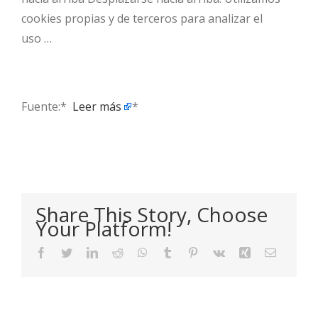
cookies propias y de terceros para analizar el
uso …
Fuente:* ​
Leer más
*
Share This Story, Choose
Your Platform!
Facebook
Twitter
LinkedIn
Reddit
WhatsApp
Tumblr
Pinterest
Vk
Xing
Email