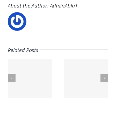
About the Author:
AdminAbla1
Related Posts
o
Trabaja
Ofertas
d
con
de
nosotros
empleo
sto
– Toldos
Total
Lucas
Telecom
s