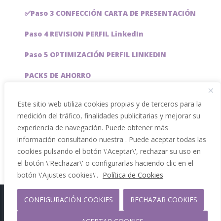
✅Paso 3 CONFECCIÓN CARTA DE PRESENTACIÓN
Paso 4 REVISION PERFIL LinkedIn
Paso 5 OPTIMIZACIÓN PERFIL LINKEDIN
PACKS DE AHORRO
JOBAI, ASISTENTE DE IA PARA BUSCAR EMPLEO
Este sitio web utiliza cookies propias y de terceros para la
medición del tráfico, finalidades publicitarias y mejorar su
Servicios especiales
experiencia de navegación. Puede obtener más
información consultando nuestra . Puede aceptar todas las
cookies pulsando el botón \'Aceptar\', rechazar su uso en
el botón \'Rechazar\' o configurarlas haciendo clic en el
botón \'Ajustes cookies\'.
Política de Cookies
CONFIGURACIÓN COOKIES
RECHAZAR COOKIES
Copyright 2012 - 2026 |
Facebook
Phone