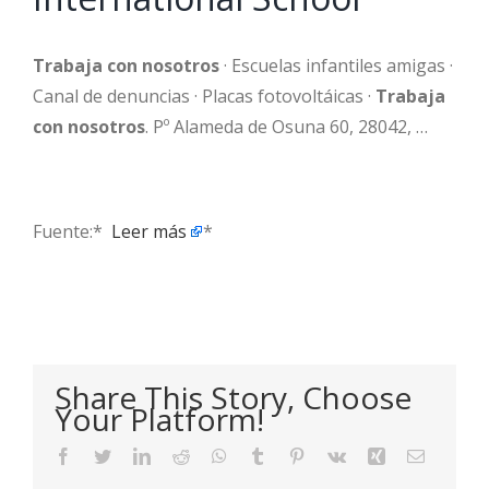
Trabaja con nosotros
· Escuelas infantiles amigas ·
Canal de denuncias · Placas fotovoltáicas ·
Trabaja
con nosotros
. Pº Alameda de Osuna 60, 28042, …
Fuente:* ​
Leer más
*
Share This Story, Choose
Your Platform!
Facebook
Twitter
LinkedIn
Reddit
WhatsApp
Tumblr
Pinterest
Vk
Xing
Email