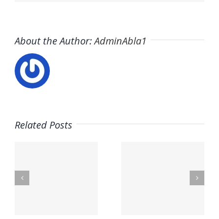
About the Author:
AdminAbla1
¿Buscas
Related Posts
empleo
Trabaja
de
con
hostelería
Nosotros
s
en
| GM
Valencia?
Ayuda a