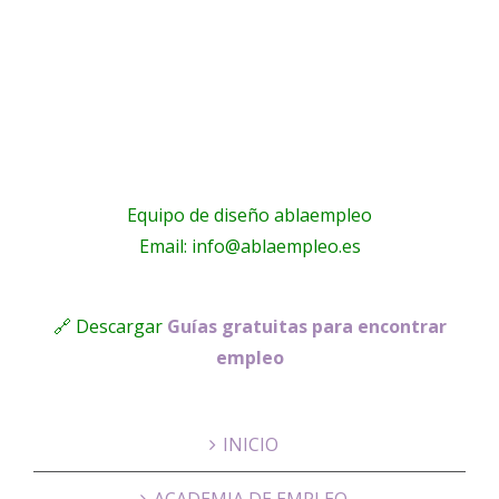
s
– Grupo
Domicilio
Gomez
Equipo de diseño ablaempleo
Email: info@ablaempleo.es
🔗 Descargar
Guías gratuitas para encontrar
empleo
INICIO
ACADEMIA DE EMPLEO