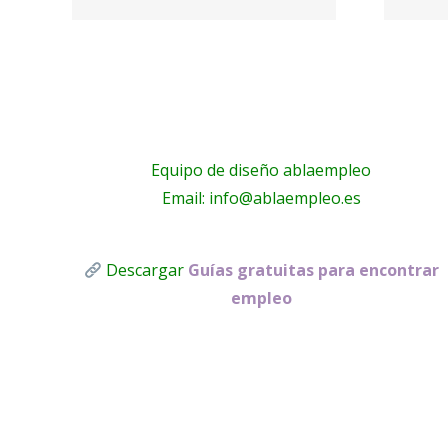
electricistas
A!
Málaga
Equipo de diseño ablaempleo
Email: info@ablaempleo.es
Descargar
Guías gratuitas para encontrar
empleo