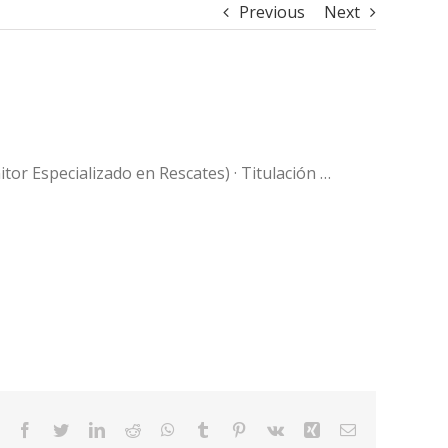
Previous
Next
itor Especializado en Rescates) · Titulación …
Facebook
Twitter
LinkedIn
Reddit
WhatsApp
Tumblr
Pinterest
Vk
Xing
Email