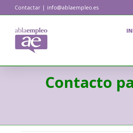
Skip
Contactar
|
info@ablaempleo.es
to
content
IN
Contacto pa