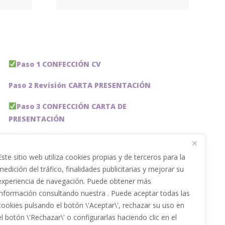
ción
Paso 1 CONFECCIÓN CV
Paso 2 Revisión CARTA PRESENTACIÓN
Paso 3 CONFECCIÓN CARTA DE
PRESENTACIÓN
Paso 4 REVISION PERFIL LinkedIn
Este sitio web utiliza cookies propias y de terceros para la
Paso 5 OPTIMIZACIÓN PERFIL LINKEDIN
medición del tráfico, finalidades publicitarias y mejorar su
experiencia de navegación. Puede obtener más
PACKS DE AHORRO
información consultando nuestra . Puede aceptar todas las
JOBAI, ASISTENTE DE IA PARA BUSCAR EMPLEO
cookies pulsando el botón \'Aceptar\', rechazar su uso en
el botón \'Rechazar\' o configurarlas haciendo clic en el
Servicios especiales