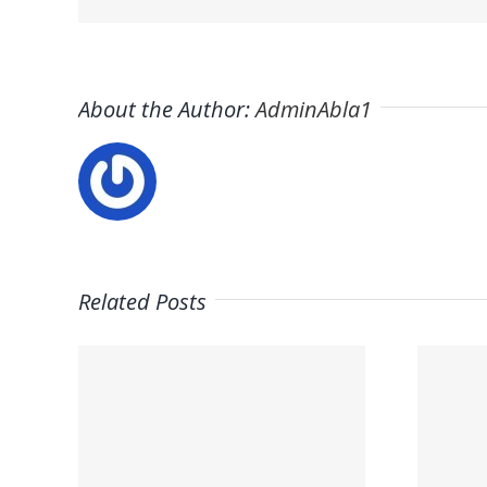
About the Author:
AdminAbla1
Related Posts
Trabaja en
on
ITAFE ·
a la
Frigoristas y
ura