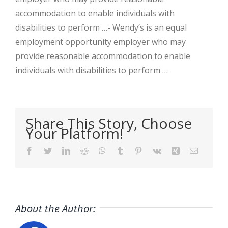
accommodation to enable individuals with
disabilities to perform …- Wendy’s is an equal
employment opportunity employer who may
provide reasonable accommodation to enable
individuals with disabilities to perform …
Share This Story, Choose
Your Platform!
Facebook
Twitter
LinkedIn
Reddit
WhatsApp
Tumblr
Pinterest
Vk
Xing
Email
About the Author: