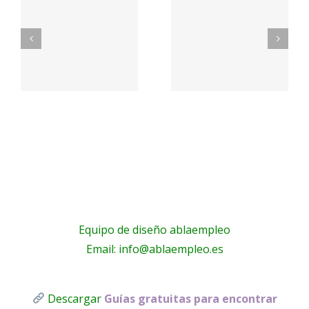
Rozas de
racion
#madrid
Madrid
#colegio
busca
–
#administ
personal
|
para el
na
Colejobs.
cargo de
n
– LinkedIn
AUXILIAR
…
Equipo de diseño ablaempleo
Email: info@ablaempleo.es
Descargar
Guías gratuitas para encontrar