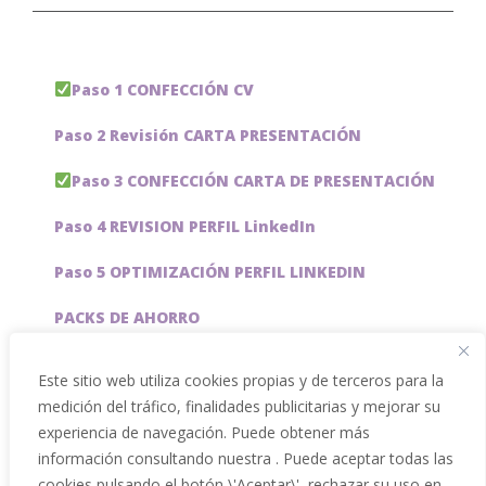
Paso 1 CONFECCIÓN CV
Paso 2 Revisión CARTA PRESENTACIÓN
Paso 3 CONFECCIÓN CARTA DE PRESENTACIÓN
Paso 4 REVISION PERFIL LinkedIn
Paso 5 OPTIMIZACIÓN PERFIL LINKEDIN
PACKS DE AHORRO
JOBAI, ASISTENTE DE IA PARA BUSCAR EMPLEO
Este sitio web utiliza cookies propias y de terceros para la
medición del tráfico, finalidades publicitarias y mejorar su
Servicios especiales
experiencia de navegación. Puede obtener más
información consultando nuestra . Puede aceptar todas las
cookies pulsando el botón \'Aceptar\', rechazar su uso en