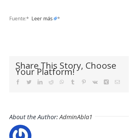
Fuente:* ​
Leer más
*
Share This Story, Choose
Your Platform!
Facebook
Twitter
LinkedIn
Reddit
WhatsApp
Tumblr
Pinterest
Vk
Xing
Email
About the Author:
AdminAbla1