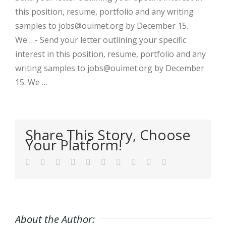
this position, resume, portfolio and any writing
samples to jobs@ouimet.org by December 15.
We …- Send your letter outlining your specific
interest in this position, resume, portfolio and any
writing samples to jobs@ouimet.org by December
15. We …
Share This Story, Choose
Your Platform!
Facebook
Twitter
LinkedIn
Reddit
WhatsApp
Tumblr
Pinterest
Vk
Xing
Email
About the Author: