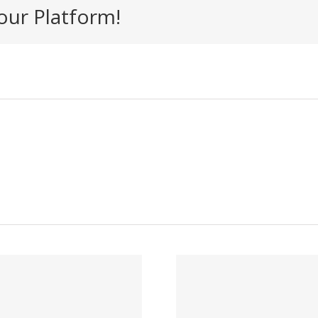
our Platform!
InstanVIS
Ofertas de
Ópti