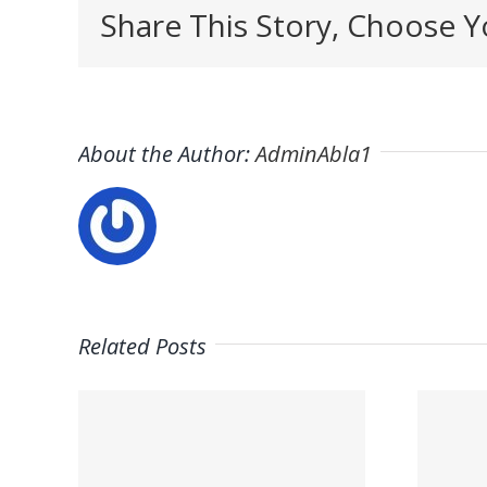
Share This Story, Choose Y
About the Author:
AdminAbla1
Related Posts
y
Trabaja con
de