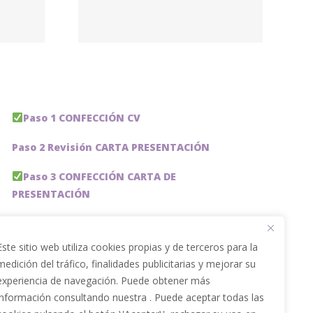
ech –
Group
Paso 1 CONFECCIÓN CV
Paso 2 Revisión CARTA PRESENTACIÓN
Paso 3 CONFECCIÓN CARTA DE
PRESENTACIÓN
Paso 4 REVISION PERFIL LinkedIn
Este sitio web utiliza cookies propias y de terceros para la
Paso 5 OPTIMIZACIÓN PERFIL LINKEDIN
medición del tráfico, finalidades publicitarias y mejorar su
experiencia de navegación. Puede obtener más
PACKS DE AHORRO
información consultando nuestra . Puede aceptar todas las
JOBAI, ASISTENTE DE IA PARA BUSCAR EMPLEO