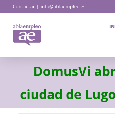
Skip
Contactar
|
info@ablaempleo.es
to
content
IN
DomusVi abri
ciudad de Lugo