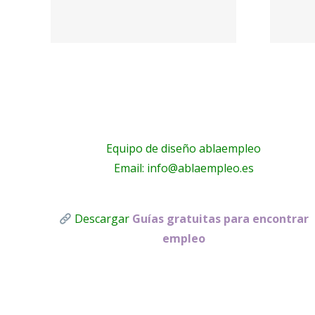
nosotros –
o –
Toldos Lucas
ans
Equipo de diseño ablaempleo
Email: info@ablaempleo.es
Descargar
Guías gratuitas para encontrar
empleo