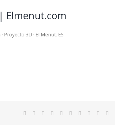
 | Elmenut.com
a · Proyecto 3D · El Menut. ES.
Facebook
Twitter
LinkedIn
Reddit
WhatsApp
Tumblr
Pinterest
Vk
Xing
Email