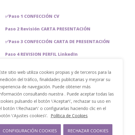
✅Paso 1 CONFECCIÓN CV
Paso 2 Revisión CARTA PRESENTACIÓN
✅Paso 3 CONFECCIÓN CARTA DE PRESENTACIÓN
Paso 4 REVISION PERFIL LinkedIn
Paso 5 OPTIMIZACIÓN PERFIL LINKEDIN
Este sitio web utiliza cookies propias y de terceros para la
medición del tráfico, finalidades publicitarias y mejorar su
PACKS DE AHORRO
experiencia de navegación. Puede obtener más
JOBAI, ASISTENTE DE IA PARA BUSCAR EMPLEO
información consultando nuestra . Puede aceptar todas las
cookies pulsando el botón \'Aceptar\', rechazar su uso en
Servicios especiales
el botón \'Rechazar\' o configurarlas haciendo clic en el
botón \'Ajustes cookies\'.
Política de Cookies
CONFIGURACIÓN COOKIES
RECHAZAR COOKIES