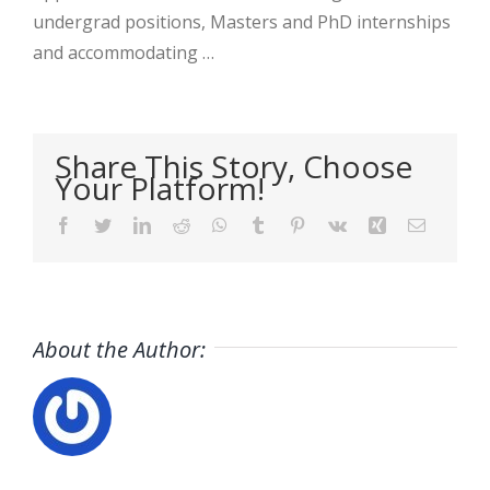
undergrad positions, Masters and PhD internships
and accommodating …
Share This Story, Choose
Your Platform!
Facebook
Twitter
LinkedIn
Reddit
WhatsApp
Tumblr
Pinterest
Vk
Xing
Email
About the Author: