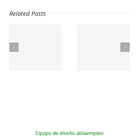
Related Posts
A
OS
PetSmart
EMBL
n
Careers
Jobs
a
a
Equipo de diseño ablaempleo