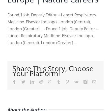
Found 1 job. Deputy Editor – Lancet Respiratory
Medicine. Elsevier Inc. logo. London (Central),
London (Greater) …- Found 1 job. Deputy Editor –
Lancet Respiratory Medicine. Elsevier Inc. logo.
London (Central), London (Greater) …
Share This Story, Choose
Your Platform!
Facebook
Twitter
LinkedIn
Reddit
WhatsApp
Tumblr
Pinterest
Vk
Xing
Email
About the Author: