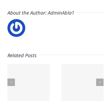
About the Author:
AdminAbla1
Related Posts
Trabaja
con
s
Usuario –
Nosotros:
El Horno
Empleo –
Mario
o