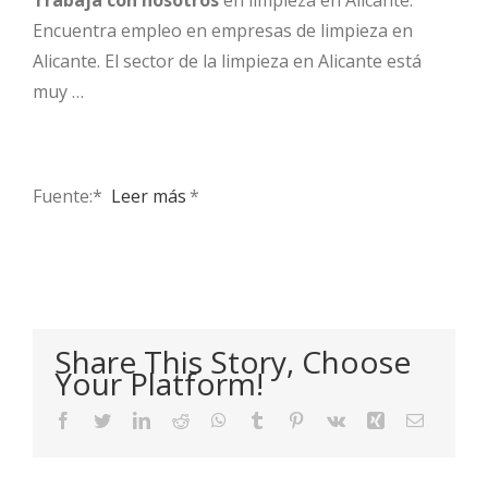
Encuentra empleo en empresas de limpieza en
Alicante. El sector de la limpieza en Alicante está
muy …
Fuente:* ​
Leer más
*
Share This Story, Choose
Your Platform!
Facebook
Twitter
LinkedIn
Reddit
WhatsApp
Tumblr
Pinterest
Vk
Xing
Email