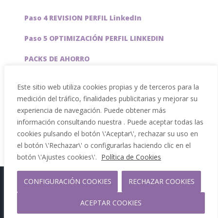
Paso 4 REVISION PERFIL LinkedIn
Paso 5 OPTIMIZACIÓN PERFIL LINKEDIN
PACKS DE AHORRO
JOBAI, ASISTENTE DE IA PARA BUSCAR EMPLEO
Este sitio web utiliza cookies propias y de terceros para la
medición del tráfico, finalidades publicitarias y mejorar su
Servicios especiales
experiencia de navegación. Puede obtener más
información consultando nuestra . Puede aceptar todas las
cookies pulsando el botón \'Aceptar\', rechazar su uso en
el botón \'Rechazar\' o configurarlas haciendo clic en el
botón \'Ajustes cookies\'.
Política de Cookies
CONFIGURACIÓN COOKIES
RECHAZAR COOKIES
Copyright 2012 - 2026 |
Facebook
Phone
ACEPTAR COOKIES