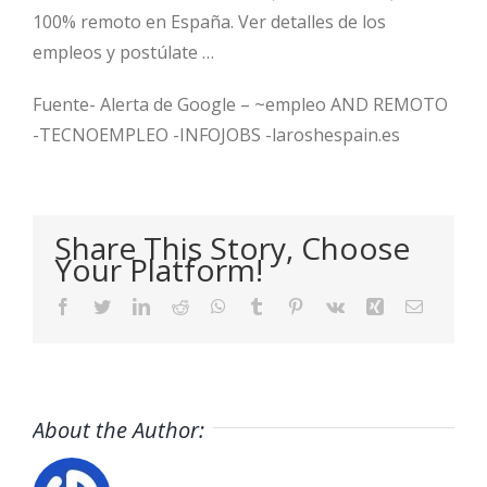
100% remoto en España. Ver detalles de los
empleos y postúlate …
Fuente- Alerta de Google – ~empleo AND REMOTO
-TECNOEMPLEO -INFOJOBS -laroshespain.es
Share This Story, Choose
Your Platform!
Facebook
Twitter
LinkedIn
Reddit
WhatsApp
Tumblr
Pinterest
Vk
Xing
Email
About the Author: