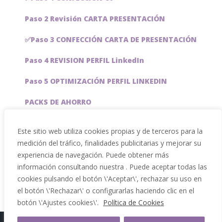
Paso 2 Revisión CARTA PRESENTACIÓN
✅Paso 3 CONFECCIÓN CARTA DE PRESENTACIÓN
Paso 4 REVISION PERFIL LinkedIn
Paso 5 OPTIMIZACIÓN PERFIL LINKEDIN
PACKS DE AHORRO
JOBAI, ASISTENTE DE IA PARA BUSCAR EMPLEO
Este sitio web utiliza cookies propias y de terceros para la
medición del tráfico, finalidades publicitarias y mejorar su
Servicios especiales
experiencia de navegación. Puede obtener más
información consultando nuestra . Puede aceptar todas las
cookies pulsando el botón \'Aceptar\', rechazar su uso en
el botón \'Rechazar\' o configurarlas haciendo clic en el
botón \'Ajustes cookies\'.
Política de Cookies