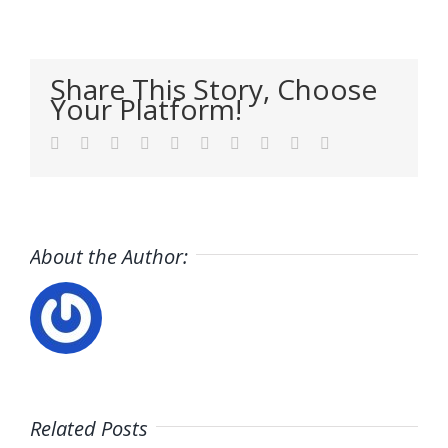
Share This Story, Choose
Your Platform!
Facebook
Twitter
LinkedIn
Reddit
WhatsApp
Tumblr
Pinterest
Vk
Xing
Email
About the Author:
Related Posts