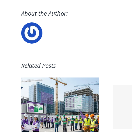
About the Author:
Related Posts
ón
PetSmart
del
Careers
la
ón