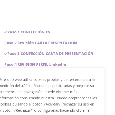
✅Paso 1 CONFECCIÓN CV
Paso 2 Revisión CARTA PRESENTACIÓN
✅Paso 3 CONFECCIÓN CARTA DE PRESENTACIÓN
Paso 4 REVISION PERFIL LinkedIn
Paso 5 OPTIMIZACIÓN PERFIL LINKEDIN
Este sitio web utiliza cookies propias y de terceros para la
medición del tráfico, finalidades publicitarias y mejorar su
PACKS DE AHORRO
experiencia de navegación. Puede obtener más
JOBAI, ASISTENTE DE IA PARA BUSCAR EMPLEO
información consultando nuestra . Puede aceptar todas las
cookies pulsando el botón \'Aceptar\', rechazar su uso en
Servicios especiales
el botón \'Rechazar\' o configurarlas haciendo clic en el