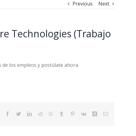
Previous
Next
re Technologies (Trabajo
 de los empleos y postúlate ahora.
Facebook
Twitter
LinkedIn
Reddit
WhatsApp
Tumblr
Pinterest
Vk
Xing
Email