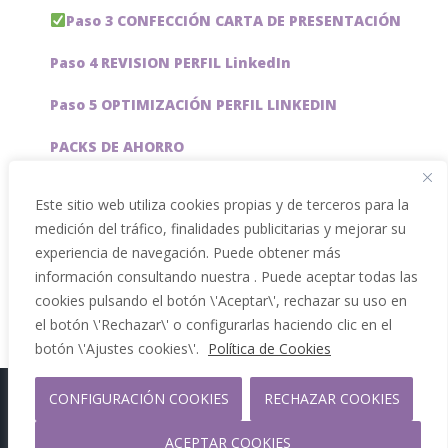
Paso 3 CONFECCIÓN CARTA DE PRESENTACIÓN
Paso 4 REVISION PERFIL LinkedIn
Paso 5 OPTIMIZACIÓN PERFIL LINKEDIN
PACKS DE AHORRO
JOBAI, ASISTENTE DE IA PARA BUSCAR EMPLEO
Este sitio web utiliza cookies propias y de terceros para la
medición del tráfico, finalidades publicitarias y mejorar su
Servicios especiales
experiencia de navegación. Puede obtener más
información consultando nuestra . Puede aceptar todas las
cookies pulsando el botón \'Aceptar\', rechazar su uso en
el botón \'Rechazar\' o configurarlas haciendo clic en el
botón \'Ajustes cookies\'.
Política de Cookies
CONFIGURACIÓN COOKIES
RECHAZAR COOKIES
Copyright 2012 - 2026 |
Facebook
Phone
ACEPTAR COOKIES