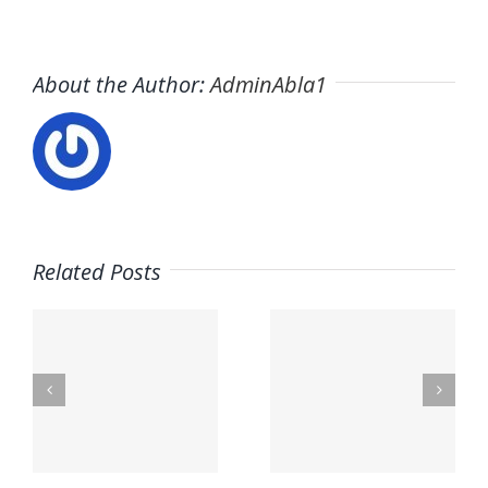
About the Author:
AdminAbla1
Related Posts
Trabaja
con
Usuario –
:
nosotros
El Horno
–
– Logistic
Solutions