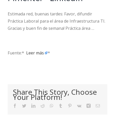
Estimada red, buenas tardes: Favor, difundir
Práctica Laboral para el área de Infraestructura TI.
Gracias y buen fin de semana! Práctica área …
Fuente:* ​
Leer más
*
Share This Story, Choose
Your Platform!
Facebook
Twitter
LinkedIn
Reddit
WhatsApp
Tumblr
Pinterest
Vk
Xing
Email