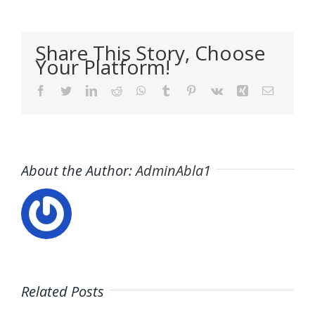
Share This Story, Choose
Your Platform!
Facebook
Twitter
LinkedIn
Reddit
WhatsApp
Tumblr
Pinterest
Vk
Xing
Email
About the Author:
AdminAbla1
Related Posts