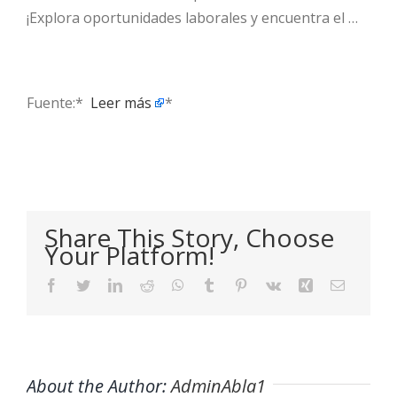
¡Explora oportunidades laborales y encuentra el …
Fuente:* ​
Leer más
*
Share This Story, Choose
Your Platform!
Facebook
Twitter
LinkedIn
Reddit
WhatsApp
Tumblr
Pinterest
Vk
Xing
Email
About the Author:
AdminAbla1