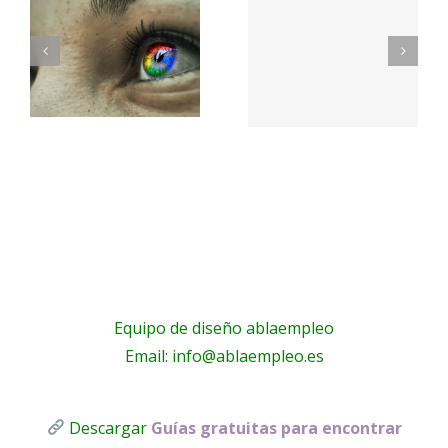
herramien
E
convertirán
que
en un
ningún
ren
emprendedor
emprend
d
exitoso –
debería
Merca2.es
ignorar
Equipo de diseño ablaempleo
Email: info@ablaempleo.es
Descargar
Guías gratuitas para encontrar