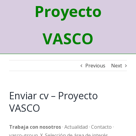
Proyecto
VASCO
Previous
Next
Enviar cv – Proyecto
VASCO
Trabaja con nosotros
· Actualidad · Contacto ·
vasco-group. X. Selección de área de interés.