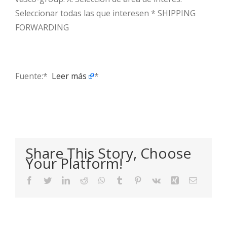
Seleccionar todas las que interesen * SHIPPING
FORWARDING
Fuente:* ​
Leer más
*
Share This Story, Choose
Your Platform!
Facebook
Twitter
LinkedIn
Reddit
WhatsApp
Tumblr
Pinterest
Vk
Xing
Email