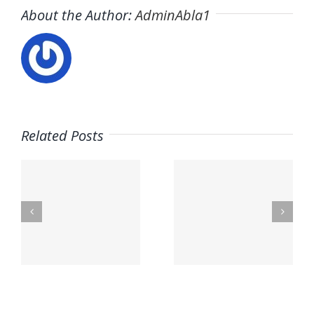
About the Author:
AdminAbla1
Related Posts
n
Trabaja
a
con
Contacto
nosotros
,
–
–
Mavarobras
Fisiopilat
a,
Molins