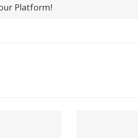
our Platform!
InstanVIS
Ofertas de
Ópti