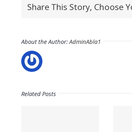
Share This Story, Choose Y
About the Author:
AdminAbla1
Related Posts
y
Trabaja con
de