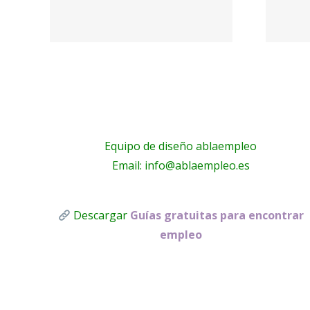
nosotros –
o –
Toldos Lucas
ans
Equipo de diseño ablaempleo
Email: info@ablaempleo.es
Descargar
Guías gratuitas para encontrar
empleo