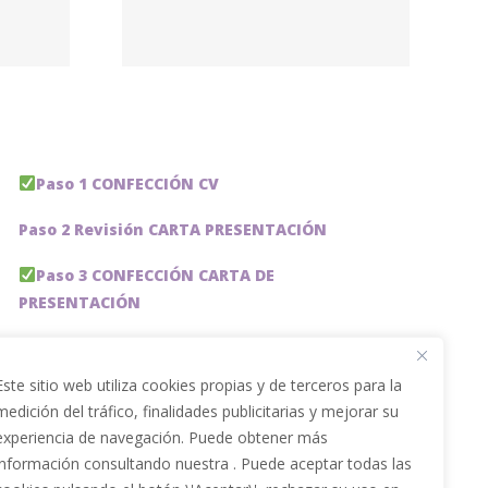
ech –
Group
Paso 1 CONFECCIÓN CV
Paso 2 Revisión CARTA PRESENTACIÓN
Paso 3 CONFECCIÓN CARTA DE
PRESENTACIÓN
Paso 4 REVISION PERFIL LinkedIn
Este sitio web utiliza cookies propias y de terceros para la
Paso 5 OPTIMIZACIÓN PERFIL LINKEDIN
medición del tráfico, finalidades publicitarias y mejorar su
experiencia de navegación. Puede obtener más
PACKS DE AHORRO
información consultando nuestra . Puede aceptar todas las
JOBAI, ASISTENTE DE IA PARA BUSCAR EMPLEO