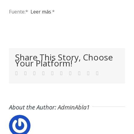
Fuente:* ​
Leer más
*
Share This Story, Choose
Your Platform!
Facebook
Twitter
LinkedIn
Reddit
WhatsApp
Tumblr
Pinterest
Vk
Xing
Email
About the Author:
AdminAbla1