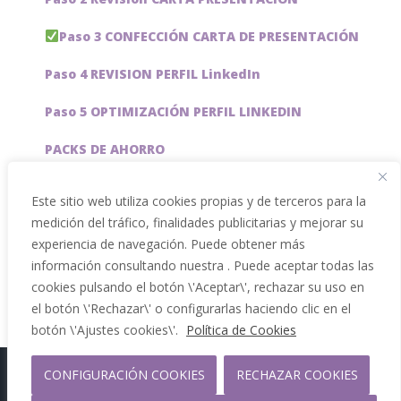
Paso 3 CONFECCIÓN CARTA DE PRESENTACIÓN
Paso 4 REVISION PERFIL LinkedIn
Paso 5 OPTIMIZACIÓN PERFIL LINKEDIN
PACKS DE AHORRO
JOBAI, ASISTENTE DE IA PARA BUSCAR EMPLEO
Este sitio web utiliza cookies propias y de terceros para la
medición del tráfico, finalidades publicitarias y mejorar su
Servicios especiales
experiencia de navegación. Puede obtener más
información consultando nuestra . Puede aceptar todas las
cookies pulsando el botón \'Aceptar\', rechazar su uso en
el botón \'Rechazar\' o configurarlas haciendo clic en el
botón \'Ajustes cookies\'.
Política de Cookies
CONFIGURACIÓN COOKIES
RECHAZAR COOKIES
Copyright 2012 - 2026 |