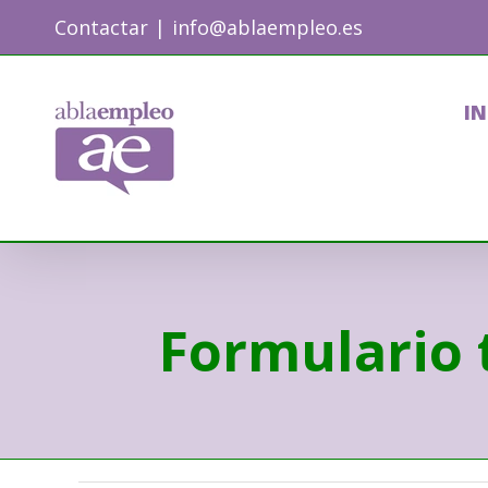
Skip
Contactar
|
info@ablaempleo.es
to
content
IN
Formulario 