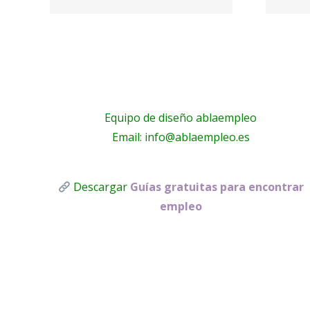
electricistas
A!
Málaga
Equipo de diseño ablaempleo
Email: info@ablaempleo.es
Descargar
Guías gratuitas para encontrar
empleo