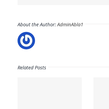
About the Author:
AdminAbla1
Related Posts
Trabaja en
on
ITAFE ·
a la
Frigoristas y
ura