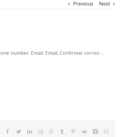
Previous
Next
phone number. Email. Email. Confirmar correo …
Facebook
Twitter
LinkedIn
Reddit
WhatsApp
Tumblr
Pinterest
Vk
Xing
Email