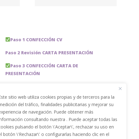
ción
Paso 1 CONFECCIÓN CV
Paso 2 Revisión CARTA PRESENTACIÓN
Paso 3 CONFECCIÓN CARTA DE
PRESENTACIÓN
Paso 4 REVISION PERFIL LinkedIn
Este sitio web utiliza cookies propias y de terceros para la
Paso 5 OPTIMIZACIÓN PERFIL LINKEDIN
medición del tráfico, finalidades publicitarias y mejorar su
experiencia de navegación. Puede obtener más
PACKS DE AHORRO
información consultando nuestra . Puede aceptar todas las
JOBAI, ASISTENTE DE IA PARA BUSCAR EMPLEO
cookies pulsando el botón \'Aceptar\', rechazar su uso en
el botón \'Rechazar\' o configurarlas haciendo clic en el
Servicios especiales