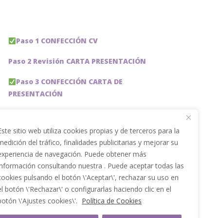
Paso 1 CONFECCIÓN CV
Paso 2 Revisión CARTA PRESENTACIÓN
Paso 3 CONFECCIÓN CARTA DE
PRESENTACIÓN
Paso 4 REVISION PERFIL LinkedIn
Este sitio web utiliza cookies propias y de terceros para la
Paso 5 OPTIMIZACIÓN PERFIL LINKEDIN
medición del tráfico, finalidades publicitarias y mejorar su
experiencia de navegación. Puede obtener más
PACKS DE AHORRO
información consultando nuestra . Puede aceptar todas las
JOBAI, ASISTENTE DE IA PARA BUSCAR EMPLEO
cookies pulsando el botón \'Aceptar\', rechazar su uso en
el botón \'Rechazar\' o configurarlas haciendo clic en el
Servicios especiales
botón \'Ajustes cookies\'.
Política de Cookies