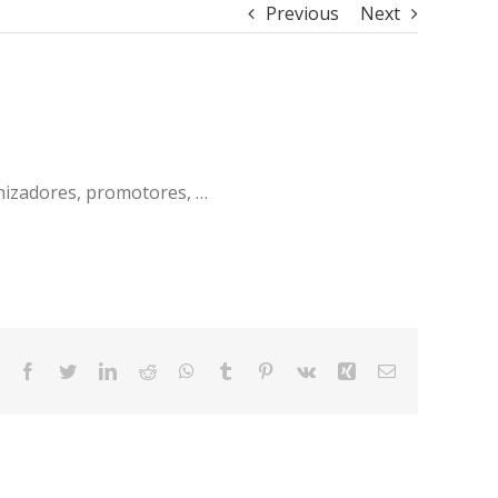
Previous
Next
anizadores, promotores, …
Facebook
Twitter
LinkedIn
Reddit
WhatsApp
Tumblr
Pinterest
Vk
Xing
Email