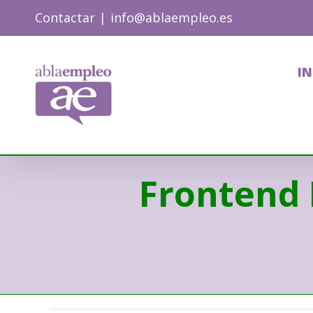
Skip
Contactar
|
info@ablaempleo.es
to
content
IN
Frontend 