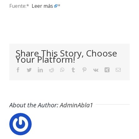
Fuente:* ​
Leer más
*
Share This Story, Choose
Your Platform!
Facebook
Twitter
LinkedIn
Reddit
WhatsApp
Tumblr
Pinterest
Vk
Xing
Email
About the Author:
AdminAbla1