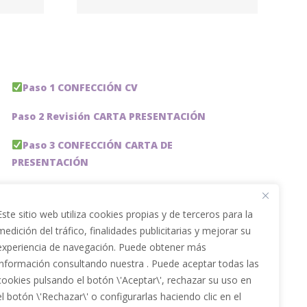
Gomez
Paso 1 CONFECCIÓN CV
Paso 2 Revisión CARTA PRESENTACIÓN
Paso 3 CONFECCIÓN CARTA DE
PRESENTACIÓN
Paso 4 REVISION PERFIL LinkedIn
Este sitio web utiliza cookies propias y de terceros para la
Paso 5 OPTIMIZACIÓN PERFIL LINKEDIN
medición del tráfico, finalidades publicitarias y mejorar su
experiencia de navegación. Puede obtener más
PACKS DE AHORRO
información consultando nuestra . Puede aceptar todas las
JOBAI, ASISTENTE DE IA PARA BUSCAR EMPLEO
cookies pulsando el botón \'Aceptar\', rechazar su uso en
el botón \'Rechazar\' o configurarlas haciendo clic en el
Servicios especiales