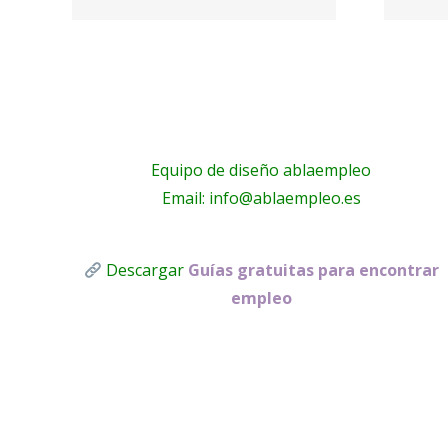
online –
n
Psicoglobal
Equipo de diseño ablaempleo
Email: info@ablaempleo.es
Descargar
Guías gratuitas para encontrar
empleo