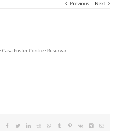
Previous
Next
 · Casa Fuster Centre · Reservar.
Facebook
Twitter
LinkedIn
Reddit
WhatsApp
Tumblr
Pinterest
Vk
Xing
Email