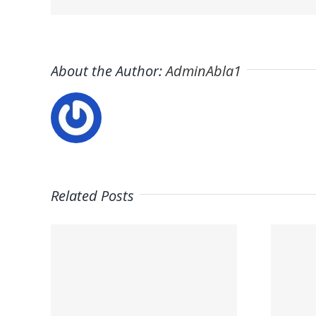
About the Author:
AdminAbla1
Related Posts
Trabaja con
on
nosotros |
–
Psicólogos